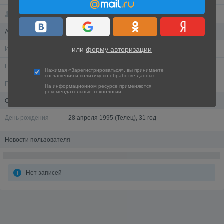
Друзья
Анкета
или
форму авторизации
Имя
I)bl)v(naya
Пол
Женский
Нажимая «Зарегистрироваться», вы принимаете
соглашения
и
политику по обработке данных
Город
Беларусь
,
Могилёв
На информационном ресурсе применяются
рекомендательные технологии
Обо мне
День рождения
28 апреля 1995 (Телец),
31 год
Новости пользователя
Нет записей