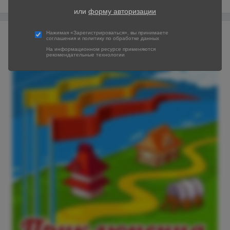
или
форму авторизации
Любители Пс. Общалка.
Нажимая «Зарегистрироваться», вы принимаете
соглашения
и
политику по обработке данных
10 июня 2014
На информационном ресурсе применяются
рекомендательные технологии