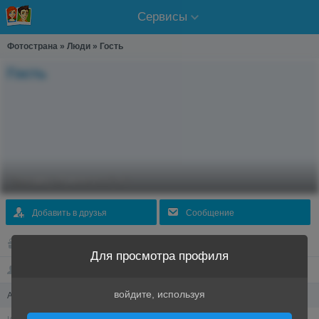
Сервисы
Фотострана
»
Люди
»
Гость
Гость
Заходил 14 июня в 17:07
Добавить в друзья
Cообщение
Подарить подарок
Для просмотра профиля
Друзья
войдите, используя
Анкета
Войти через Mail.ru