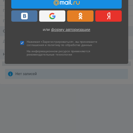
Имя
Гость
Пол
Мужской
Город
Анонимландия,
Скрытенбург
или
форму авторизации
Обо мне
День рождения
1 января 1983 (Козерог),
43 года
Нажимая «Зарегистрироваться», вы принимаете
соглашения
и
политику по обработке данных
На информационном ресурсе применяются
Новости пользователя
рекомендательные технологии
Нет записей